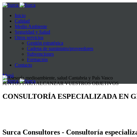
Inicio
Calidad
Medio Ambiente
Seguridad y Salud
Otros servicios
Gestión estratégica
Cadena de suministro/proveedores
Subvenciones
Formación
Contacto
Menú
JUNTOS PARA ALCANZAR VUESTROS OBJETIVOS
CONSULTORÍA ESPECIALIZADA EN G
Surca Consultores - Consultoría especializ